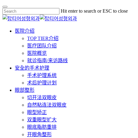
Skip
Hit enter to search or ESC to close
to
Close
main
Search
content
Menu
医院介绍
TOP TIER介绍
医疗团队介绍
医院概览
就诊指南/来访路线
安全的手术护理
手术护理系统
术后护理计划
眼部整形
切开法双眼皮
自然粘连法双眼皮
眼型矫正
双重眼型扩大
眼底脂肪重排
开眼角整形