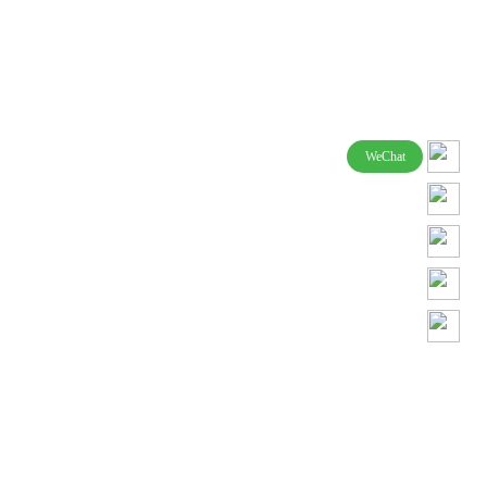
周一至周五 : 上午 10:00 ~ 晚上 19:00
周六 : 上午 10:00 ~ 晚上 16:00
周日及节假日停诊
WeChat
服务条款
隐私政策
患者权利宪章
TOP TIER整形外科
地址：首尔市瑞草区江南大路563号佩托广场8楼
代表人姓名：曹勇振、张有真 | TEL : +82)02-545-
9888 | 传真 : 02-3445-9888
营业执照号：257-10-01225
COPYRIGHT© 2024 TOP TIER PLASTIC