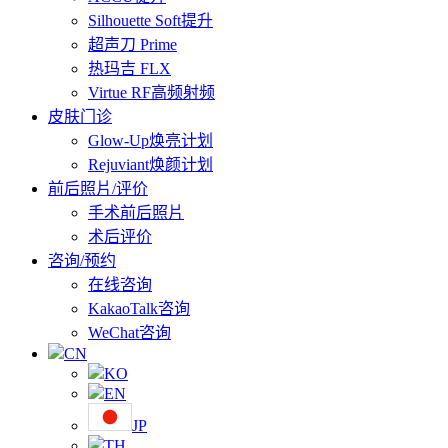
Silhouette Soft提升
超声刀 Prime
热玛吉 FLX
Virtue RF高频射频
皮肤门诊
Glow-Up焕亮计划
Rejuviant焕颜计划
前后照片/评价
手术前后照片
术后评价
咨询/预约
在线咨询
KakaoTalk咨询
WeChat咨询
CN
KO
EN
JP
TH