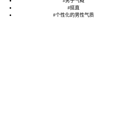
#男子气概
#挺直
#个性化的男性气质