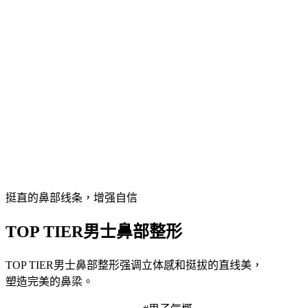
Navigate
to
the
next
section
挺直的鼻部线条，增强自信
TOP TIER男士鼻部整形
TOP TIER男士鼻部整形强调立体感和挺拔的直线美，
塑造完美的鼻梁。