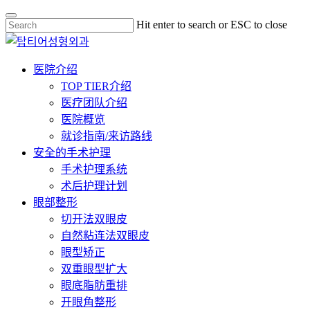
Skip
Hit enter to search or ESC to close
to
Close
main
Search
content
Menu
医院介绍
TOP TIER介绍
医疗团队介绍
医院概览
就诊指南/来访路线
安全的手术护理
手术护理系统
术后护理计划
眼部整形
切开法双眼皮
自然粘连法双眼皮
眼型矫正
双重眼型扩大
眼底脂肪重排
开眼角整形