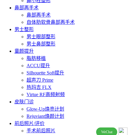
鼻小柱整形
鼻部再手术
鼻部再手术
自体肋软骨鼻部再手术
男士整形
男士眼部整形
男士鼻部整形
童颜提升
脂肪移植
ACCU提升
Silhouette Soft提升
超声刀 Prime
热玛吉 FLX
Virtue RF高频射频
皮肤门诊
Glow-Up焕亮计划
Rejuviant焕颜计划
前后照片/评价
手术前后照片
WeChat