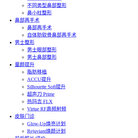
不同类型鼻部整形
鼻小柱整形
鼻部再手术
鼻部再手术
自体肋软骨鼻部再手术
男士整形
男士眼部整形
男士鼻部整形
童颜提升
脂肪移植
ACCU提升
Silhouette Soft提升
超声刀 Prime
热玛吉 FLX
Virtue RF高频射频
皮肤门诊
Glow-Up焕亮计划
Rejuviant焕颜计划