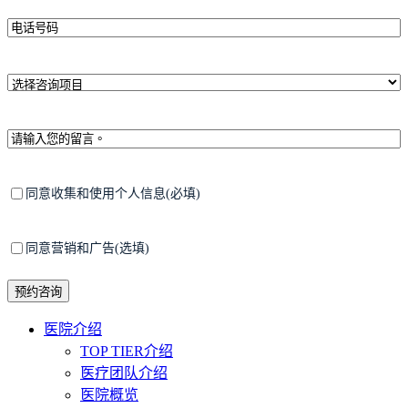
*
电
话
号
码
*
选
择
咨
询
留
项
言
目
*
隐
同意收集和使用个人信息(必填)
私
政
策
同
同意营销和广告(选填)
意
接
收
营
Close
医院介绍
销
Menu
TOP TIER介绍
广
医疗团队介绍
告
医院概览