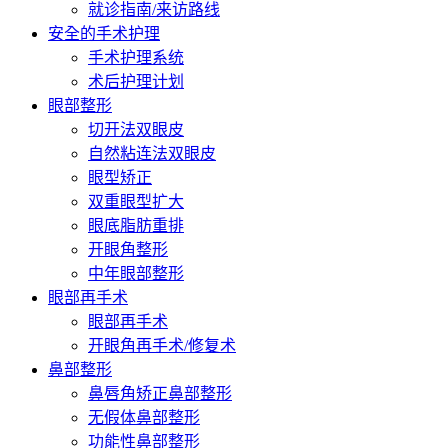
就诊指南/来访路线
安全的手术护理
手术护理系统
术后护理计划
眼部整形
切开法双眼皮
自然粘连法双眼皮
眼型矫正
双重眼型扩大
眼底脂肪重排
开眼角整形
中年眼部整形
眼部再手术
眼部再手术
开眼角再手术/修复术
鼻部整形
鼻唇角矫正鼻部整形
无假体鼻部整形
功能性鼻部整形