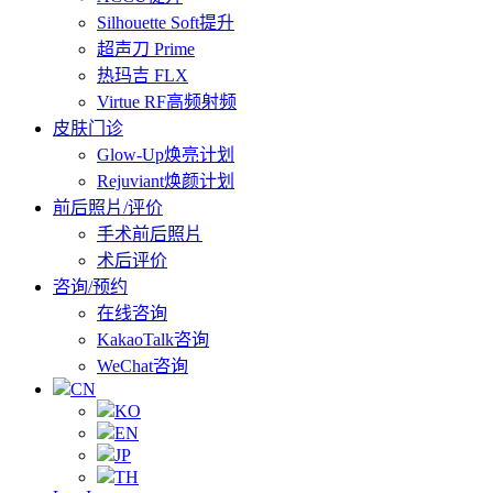
Silhouette Soft提升
超声刀 Prime
热玛吉 FLX
Virtue RF高频射频
皮肤门诊
Glow-Up焕亮计划
Rejuviant焕颜计划
前后照片/评价
手术前后照片
术后评价
咨询/预约
在线咨询
KakaoTalk咨询
WeChat咨询
CN
KO
EN
JP
TH