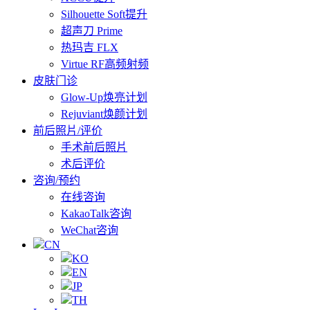
Silhouette Soft提升
超声刀 Prime
热玛吉 FLX
Virtue RF高频射频
皮肤门诊
Glow-Up焕亮计划
Rejuviant焕颜计划
前后照片/评价
手术前后照片
术后评价
咨询/预约
在线咨询
KakaoTalk咨询
WeChat咨询
CN
KO
EN
JP
TH