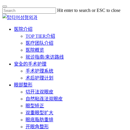
Skip
Hit enter to search or ESC to close
to
Close
main
Search
content
Menu
医院介绍
TOP TIER介绍
医疗团队介绍
医院概览
就诊指南/来访路线
安全的手术护理
手术护理系统
术后护理计划
眼部整形
切开法双眼皮
自然粘连法双眼皮
眼型矫正
双重眼型扩大
眼底脂肪重排
开眼角整形