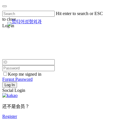
Skip
Hit enter to search or ESC
to
to close
main
Men
Close
content
Log in
Search
Keep me signed in
Forgot Password
Log In
Social Login
还不是会员？
Register