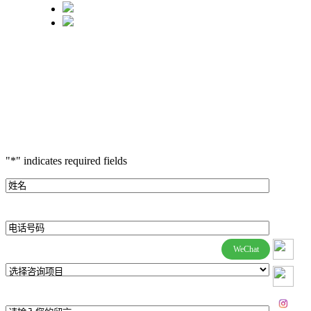
"
*
" indicates required fields
姓
名
*
电
话
WeChat
号
选
码
择
*
咨