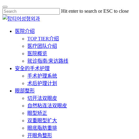
Skip
Hit enter to search or ESC to close
to
Close
main
Search
content
Menu
医院介绍
TOP TIER介绍
医疗团队介绍
医院概览
就诊指南/来访路线
安全的手术护理
手术护理系统
术后护理计划
眼部整形
切开法双眼皮
自然粘连法双眼皮
眼型矫正
双重眼型扩大
眼底脂肪重排
开眼角整形