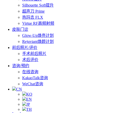
Silhouette Soft提升
超声刀 Prime
热玛吉 FLX
Virtue RF高频射频
皮肤门诊
Glow-Up焕亮计划
Rejuviant焕颜计划
前后照片/评价
手术前后照片
术后评价
咨询/预约
在线咨询
KakaoTalk咨询
WeChat咨询
CN
KO
EN
JP
TH