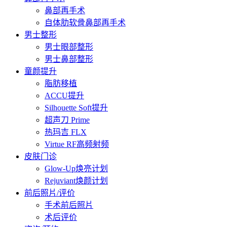
鼻部再手术
自体肋软骨鼻部再手术
男士整形
男士眼部整形
男士鼻部整形
童颜提升
脂肪移植
ACCU提升
Silhouette Soft提升
超声刀 Prime
热玛吉 FLX
Virtue RF高频射频
皮肤门诊
Glow-Up焕亮计划
Rejuviant焕颜计划
前后照片/评价
手术前后照片
术后评价