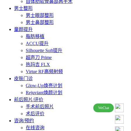
自体肋软骨鼻部再手术
男士整形
男士眼部整形
男士鼻部整形
童颜提升
脂肪移植
ACCU提升
Silhouette Soft提升
超声刀 Prime
热玛吉 FLX
Virtue RF高频射频
皮肤门诊
Glow-Up焕亮计划
Rejuviant焕颜计划
前后照片/评价
手术前后照片
WeChat
术后评价
咨询/预约
在线咨询