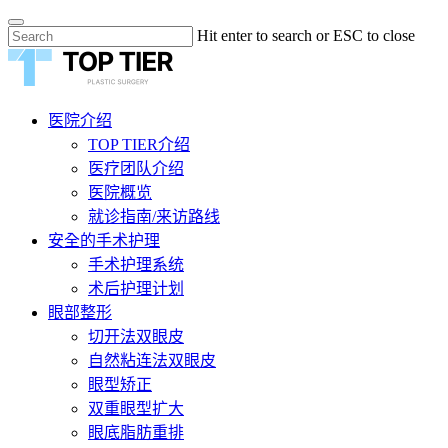
Skip
Hit enter to search or ESC to close
to
Close
main
Search
content
Menu
医院介绍
TOP TIER介绍
医疗团队介绍
医院概览
就诊指南/来访路线
安全的手术护理
手术护理系统
术后护理计划
眼部整形
切开法双眼皮
自然粘连法双眼皮
眼型矫正
双重眼型扩大
眼底脂肪重排