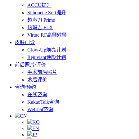
ACCU提升
Silhouette Soft提升
超声刀 Prime
热玛吉 FLX
Virtue RF高频射频
皮肤门诊
Glow-Up焕亮计划
Rejuviant焕颜计划
前后照片/评价
手术前后照片
术后评价
咨询/预约
在线咨询
KakaoTalk咨询
WeChat咨询
CN
KO
EN
JP