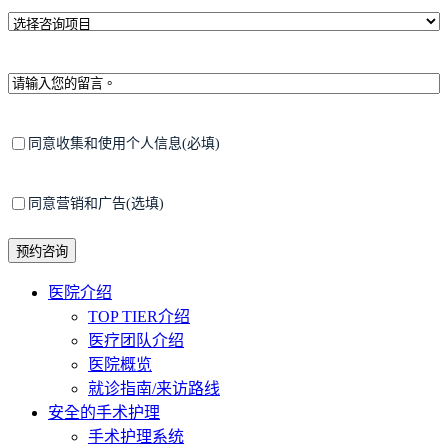
码
*
选
择
咨
询
留
项
言
目
*
隐
同意收集和使用个人信息(必填)
私
政
策
同
同意营销和广告(选填)
意
接
收
营
Close
医院介绍
销
Menu
TOP TIER介绍
广
医疗团队介绍
告
医院概览
就诊指南/来访路线
安全的手术护理
手术护理系统