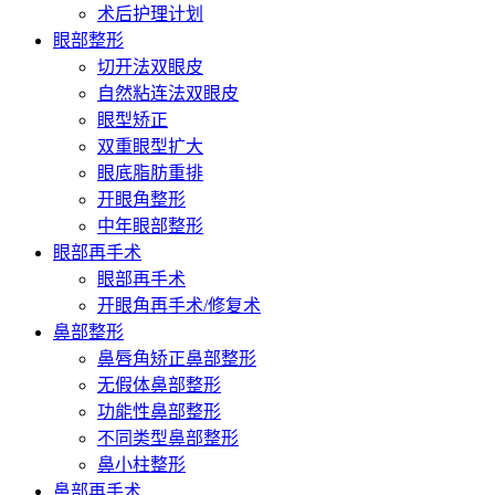
术后护理计划
眼部整形
切开法双眼皮
自然粘连法双眼皮
眼型矫正
双重眼型扩大
眼底脂肪重排
开眼角整形
中年眼部整形
眼部再手术
眼部再手术
开眼角再手术/修复术
鼻部整形
鼻唇角矫正鼻部整形
无假体鼻部整形
功能性鼻部整形
不同类型鼻部整形
鼻小柱整形
鼻部再手术