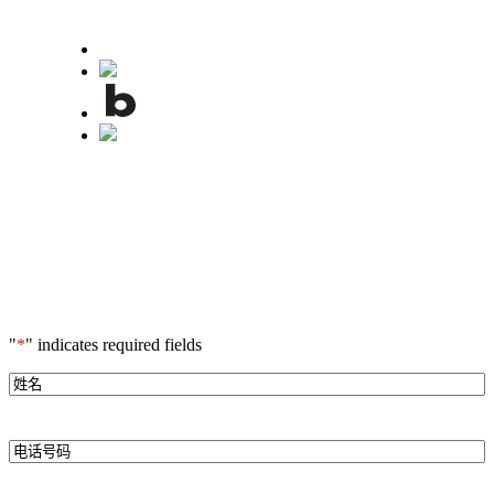
"
*
" indicates required fields
*
姓
名
*
电
话
号