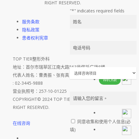
RIGHT RESERVED.
"
*
" indicates required fields
服务条款
姓
隐私政策
名
患者权利宪章
*
电
TOP TIER整形外科
话
地址：首尔市瑞草区江南大路563号佩托广场8楼
号
代表人姓名：曹勇振、张有真 | TEL :
02-545-9888
| 传真
码
选
WeChat
: 02-3445-9888
*
择
营业执照号：257-10-01225
咨
COPYRIGHT© 2024 TOP TIER PLASTIC SURGERY. ALL
询
留
RIGHT RESERVED.
项
言
目
同意收集和使用个人信息(必
在线咨询
*
隐
填)
私