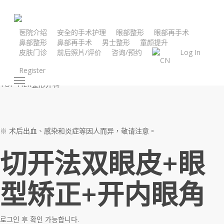
Skip
to
main
医院介绍
安全的手术护理
眼部整形
眼部再手术
鼻部整形
鼻部再手术
男士整形
童颜提升
content
皮肤门诊
前后照片/评价
咨询/预约
Log In
CN
Register
Menu
TOP TIER整形外科
※ 术后出血、感染和炎症等因人而异，敬请注意。
切开法双眼皮+眼
型矫正+开内眼角
로그인 후 확인 가능합니다.